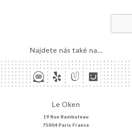
MŮ
VOVAT
ERIE
ENZE
ÍDKA
TAKT
Najdete nás také na...
Le Oken
19 Rue Rambuteau
75004 Paris France