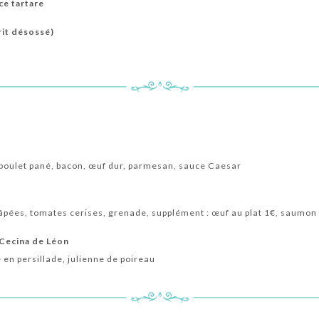
uce tartare
rit désossé)
poulet pané, bacon, œuf dur, parmesan, sauce Caesar
âpées, tomates cerises, grenade, supplément : œuf au plat 1€, saumon
 Cecina de Léon
en persillade, julienne de poireau