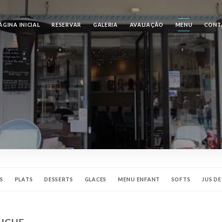
ÁGINA INICIAL
RESERVAR
GALERIA
AVALIAÇÃO
MENU
CONT
S
PLATS
DESSERTS
GLACES
MENU ENFANT
SOFTS
JUS D
RITIFS
DIGESTIFS
WHISKIES
RHUM
GIN
COGNAC
ARMAG