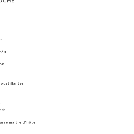
OUCHE
COCKTAILS SANS ALCOOL
VINS ROUGES
VINS BLANCS
VINS RO
CHIATO & CHAI & ICED COFFEE
ot
 n°3
son
roustillantes
é
neth
eurre maitre d'hôte
s