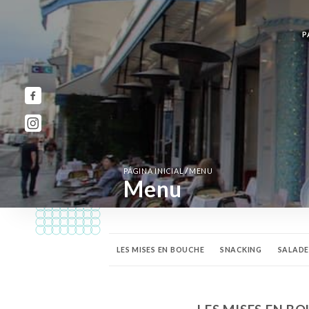
P
/
PÁGINA INICIAL
MENU
Menu
LES MISES EN BOUCHE
SNACKING
SALADE
BIERES PRESSION
BIERES BOUTEILLES
APÉ