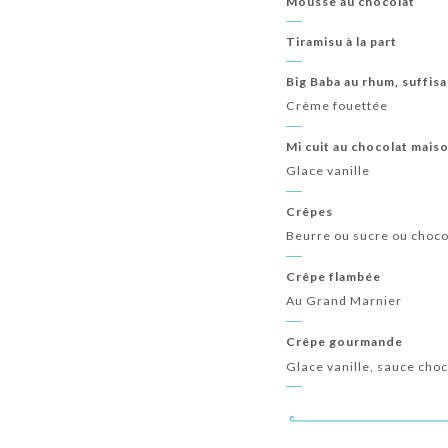
Mousse au chocolat
Tiramisu à la part
Big Baba au rhum, suffis
Crème fouettée
Mi cuit au chocolat mais
Glace vanille
Crêpes
Beurre ou sucre ou chocol
Crêpe flambée
Au Grand Marnier
Crêpe gourmande
Glace vanille, sauce choc