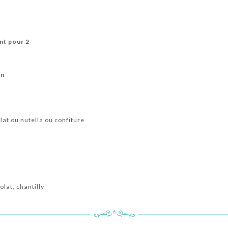
ant pour 2
on
at ou nutella ou confiture
olat, chantilly