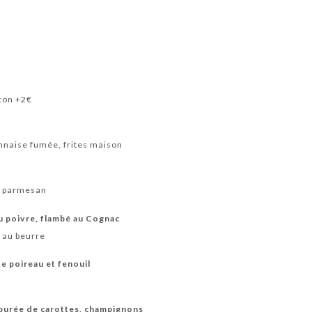
con +2€
nnaise fumée, frites maison
ux parmesan
au poivre, flambé au Cognac
 au beurre
e poireau et fenouil
 purée de carottes, champignons