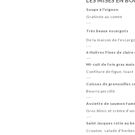
LES MISES EN B
TEQUILA
VODKA
COCKTAILS SIGNATURE
Soupe à l'oignon
Gratinée au comté
CHAMPAGNE AOC
CAFÉTERIE
LATTE MAC
Très beaux escargots
De la maison de l'escarg
6 Huitres Fines de claire
Mi-cuit de foie gras mai
Confiture de figue, toast
Cuisses de grenouilles c
Beurre persillé
Assiette de saumon fum
Gros blinis et crème d'a
Saint Jacques rotie au b
Crouton, salade d'herbe