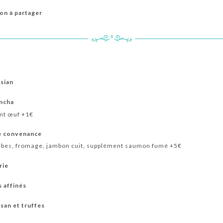
on à partager
ssian
ancha
ent œuf +1€
re convenance
herbes, fromage, jambon cuit, supplément saumon fumé +5€
rie
 affinés
san et truffes