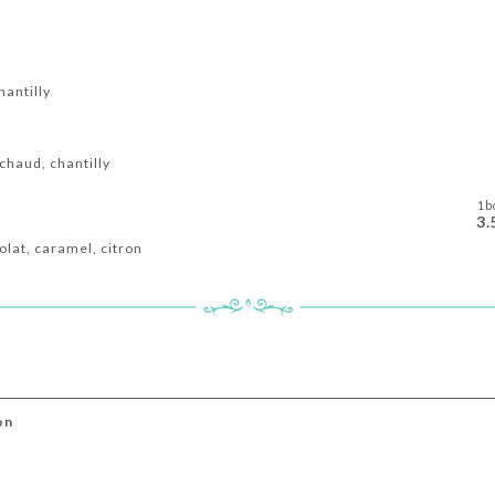
hantilly
chaud, chantilly
1b
3.
colat, caramel, citron
on