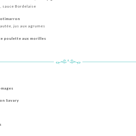
, sauce Bordelaise
potimarron
sautée, jus aux agrumes
ce poulette aux morilles
romages
son Savary
s