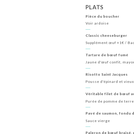
PLATS
Pièce du boucher
Voir ardoise
Classic cheeseburger
Supplément œuf +1€ / Ba
Tartare de bœuf fumé
Jaune d'œuf confit, mayo
Risotto Saint Jacques
Pousse d'épinard et vie
Véritable filet de bœuf 
Purée de pomme de terre
Pavé de saumon, fondu d
Sauce vierge
Paleron de bœuf braisé,