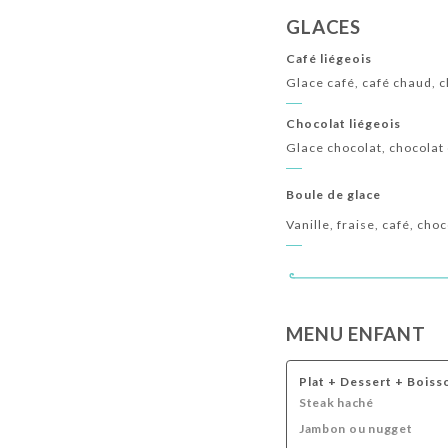
GLACES
Café liégeois
Glace café, café chaud, c
Chocolat liégeois
Glace chocolat, chocolat 
Boule de glace
Vanille, fraise, café, cho
MENU ENFANT
Plat + Dessert + Boiss
Steak haché
Jambon ou nugget