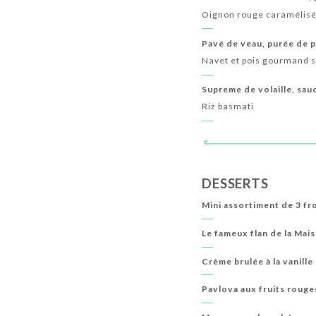
Oignon rouge caramélisé
Pavé de veau, purée de 
Navet et pois gourmand 
Supreme de volaille, sau
Riz basmati
DESSERTS
Mini assortiment de 3 f
Le fameux flan de la Mai
Crème brulée à la vanille
Pavlova aux fruits rouge